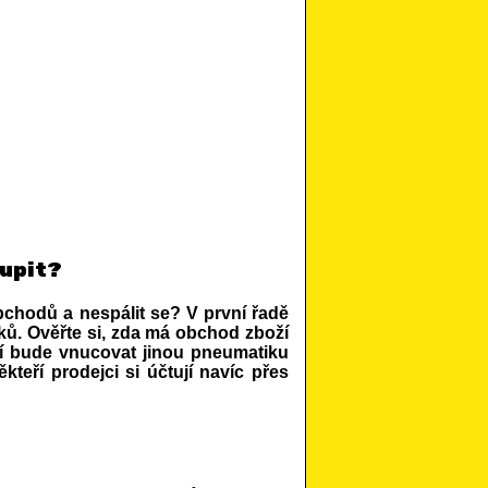
oupit?
obchodů a nespálit se? V první řadě
ků. Ověřte si, zda má obchod zboží
í bude vnucovat jinou pneumatiku
kteří prodejci si účtují navíc přes