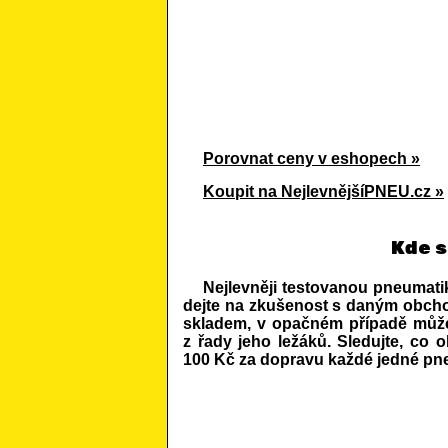
Porovnat ceny v eshopech »
Koupit na NejlevnějšíPNEU.cz »
Kde s
Nejlevněji testovanou pneumatik
dejte na zkušenost s daným obchod
skladem, v opačném případě může
z řady jeho ležáků. Sledujte, co o
100 Kč za dopravu každé jedné pn