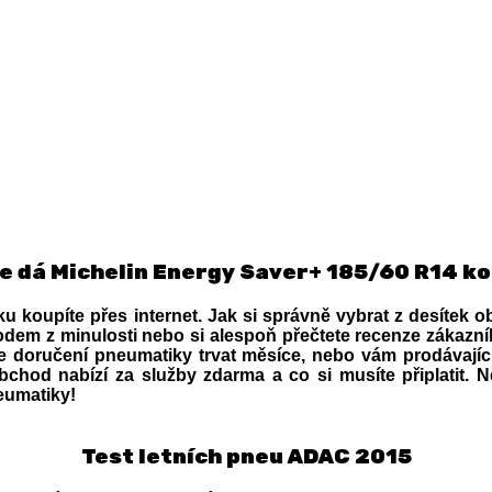
e dá Michelin Energy Saver+ 185/60 R14 k
u koupíte přes internet. Jak si správně vybrat z desítek 
em z minulosti nebo si alespoň přečtete recenze zákazní
 doručení pneumatiky trvat měsíce, nebo vám prodávajíc
bchod nabízí za služby zdarma a co si musíte připlatit. Ně
eumatiky!
Test letních pneu ADAC 2015