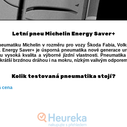
Letní pneu Michelin Energy Saver+
 pneumatiku Michelin v rozměru pro vozy Škoda Fabia, Vol
né. Energy Saver+ je úsporná pneumatika nové generace urč
ou vysoká kvalita a výborné jízdní vlastnosti. Pneumati
, krátší brzdnou dráhou i na mokru, nízkým valivým odpore
Kolik testovaná pneumatika stojí?
 cena