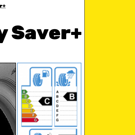
r+
y Saver+