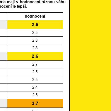
éria mají v hodnocení různou váhu
ocení je lepší.
hodnocení
2.6
2.5
2.3
2.8
2.6
2.7
2.5
2.5
2.4
2.5
3.7