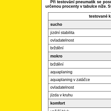
Při testování pneumatik se pos
určenou procenty v tabulce níže. S
testované k
sucho
jizdní stabilita
ovladatelnost
brždění
mokro
brždění
aquaplaning
aquaplaning v zatáčce
ovladatelnost
jízda v kruhu
komfort