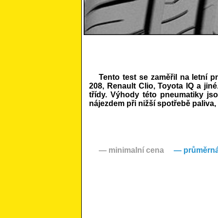
Tento test se zaměřil na letní
208, Renault Clio, Toyota IQ a ji
třídy. Výhody této pneumatiky js
nájezdem při nižší spotřebě paliva
— minimalní cena
— průměrná