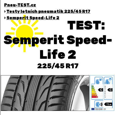
Pneu-TEST.cz
›
Testy letních pneumatik 225/45 R17
›
Semperit Speed-Life 2
TEST:
Semperit Speed-
Life 2
225/45 R17