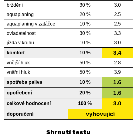
brždění
30 %
3.0
aquaplaning
20 %
2.5
aquaplaning v zatáčce
10 %
2.5
ovladatelnost
30 %
3.3
jízda v kruhu
10 %
3.0
3.4
komfort
10 %
vnější hluk
50 %
2.8
vnitřní hluk
50 %
3.9
1.6
spotřeba paliva
10 %
1.6
opotřebení
20 %
3.0
celkové hodnocení
100 %
vyhovující
doporučení
Shrnutí testu