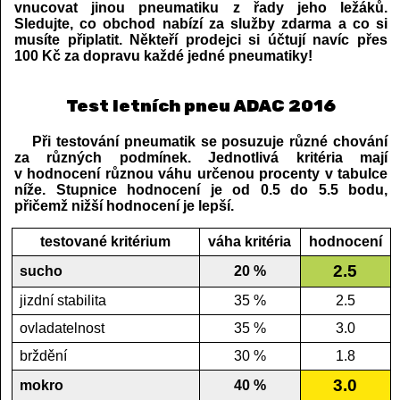
vnucovat jinou pneumatiku z řady jeho ležáků.
Sledujte, co obchod nabízí za služby zdarma a co si
musíte připlatit. Někteří prodejci si účtují navíc přes
100 Kč za dopravu každé jedné pneumatiky!
Test letních pneu ADAC 2016
Při testování pneumatik se posuzuje různé chování
za různých podmínek. Jednotlivá kritéria mají
v hodnocení různou váhu určenou procenty v tabulce
níže. Stupnice hodnocení je od 0.5 do 5.5 bodu,
přičemž nižší hodnocení je lepší.
testované kritérium
váha kritéria
hodnocení
2.5
sucho
20 %
jizdní stabilita
35 %
2.5
ovladatelnost
35 %
3.0
brždění
30 %
1.8
3.0
mokro
40 %