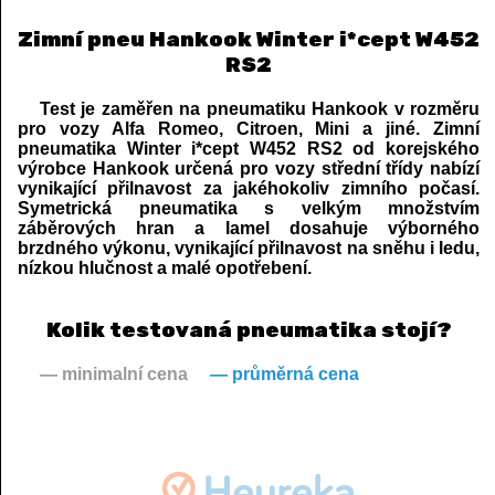
Zimní pneu Hankook Winter i*cept W452
RS2
Test je zaměřen na pneumatiku Hankook v rozměru
pro vozy Alfa Romeo, Citroen, Mini a jiné. Zimní
pneumatika Winter i*cept W452 RS2 od korejského
výrobce Hankook určená pro vozy střední třídy nabízí
vynikající přilnavost za jakéhokoliv zimního počasí.
Symetrická pneumatika s velkým množstvím
záběrových hran a lamel dosahuje výborného
brzdného výkonu, vynikající přilnavost na sněhu i ledu,
nízkou hlučnost a malé opotřebení.
Kolik testovaná pneumatika stojí?
— minimalní cena
— průměrná cena