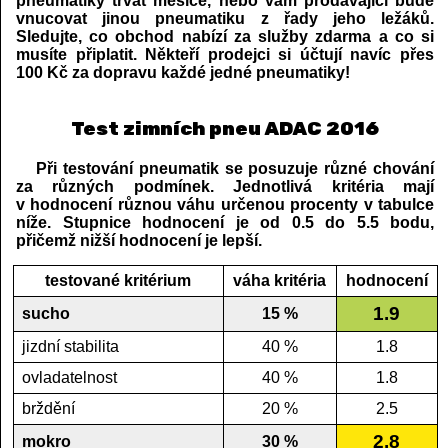
pneumatiky trvat měsíce, nebo vám prodávající bude
vnucovat jinou pneumatiku z řady jeho ležáků.
Sledujte, co obchod nabízí za služby zdarma a co si
musíte připlatit. Někteří prodejci si účtují navíc přes
100 Kč za dopravu každé jedné pneumatiky!
Test zimních pneu ADAC 2016
Při testování pneumatik se posuzuje různé chování
za různých podmínek. Jednotlivá kritéria mají
v hodnocení různou váhu určenou procenty v tabulce
níže. Stupnice hodnocení je od 0.5 do 5.5 bodu,
přičemž nižší hodnocení je lepší.
testované kritérium
váha kritéria
hodnocení
1.9
sucho
15 %
jizdní stabilita
40 %
1.8
ovladatelnost
40 %
1.8
brždění
20 %
2.5
2.8
mokro
30 %