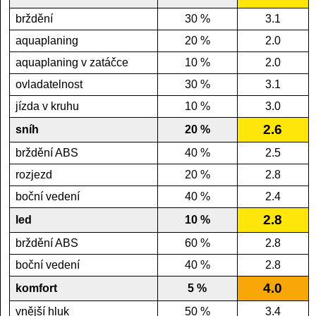
brždění
30 %
3.1
aquaplaning
20 %
2.0
aquaplaning v zatáčce
10 %
2.0
ovladatelnost
30 %
3.1
jízda v kruhu
10 %
3.0
2.6
sníh
20 %
brždění ABS
40 %
2.5
rozjezd
20 %
2.8
boční vedení
40 %
2.4
2.8
led
10 %
brždění ABS
60 %
2.8
boční vedení
40 %
2.8
4.0
komfort
5 %
vnější hluk
50 %
3.4