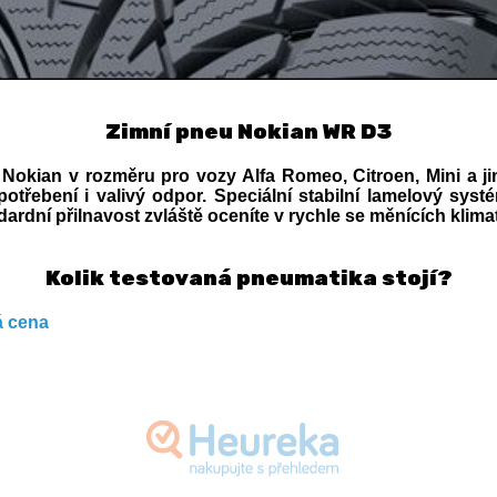
Zimní pneu Nokian WR D3
Nokian v rozměru pro vozy Alfa Romeo, Citroen, Mini a ji
otřebení i valivý odpor. Speciální stabilní lamelový syst
ardní přilnavost zvláště oceníte v rychle se měnících kli
Kolik testovaná pneumatika stojí?
 cena