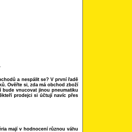
?
obchodů a nespálit se? V první řadě
ků. Ověřte si, zda má obchod zboží
í bude vnucovat jinou pneumatiku
kteří prodejci si účtují navíc přes
éria mají v hodnocení různou váhu