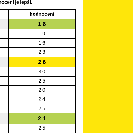
ocení je lepší.
hodnocení
1.8
1.9
1.6
2.3
2.6
3.0
2.5
2.0
2.4
2.5
2.1
2.5