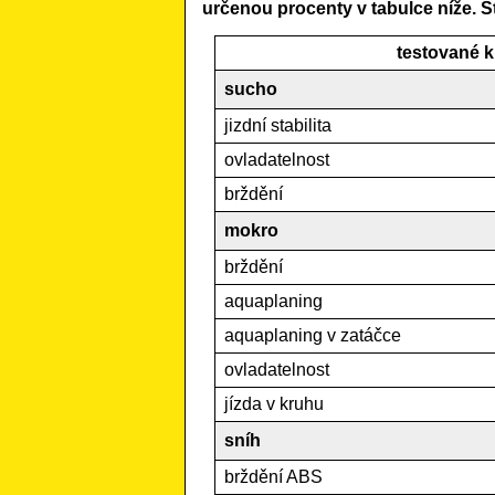
určenou procenty v tabulce níže. S
testované k
sucho
jizdní stabilita
ovladatelnost
brždění
mokro
brždění
aquaplaning
aquaplaning v zatáčce
ovladatelnost
jízda v kruhu
sníh
brždění ABS