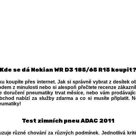
Kde se dá Nokian WR D3 185/65 R15 koupit
u koupíte přes internet. Jak si správně vybrat z desítek 
em z minulosti nebo si alespoň přečtete recenze zákazní
 doručení pneumatiky trvat měsíce, nebo vám prodávajíc
bchod nabízí za služby zdarma a co si musíte připlatit. Ně
eumatiky!
Test zimních pneu ADAC 2011
uzuje různé chování za různých podmínek. Jednotlivá krit