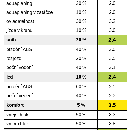
aquaplaning
20 %
2.0
aquaplaning v zatáčce
10 %
2.0
ovladatelnost
30 %
3.2
jízda v kruhu
10 %
3.0
2.4
sníh
20 %
brždění ABS
40 %
2.0
rozjezd
20 %
3.5
boční vedení
40 %
2.1
2.4
led
10 %
brždění ABS
60 %
2.5
boční vedení
40 %
2.3
3.5
komfort
5 %
vnější hluk
50 %
3.3
vnitřní hluk
50 %
3.8